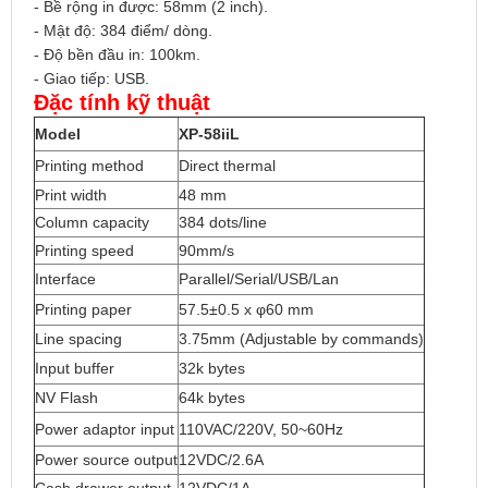
- Bề rộng in được: 58mm (2 inch).
- Mật độ: 384 điểm/ dòng.
- Độ bền đầu in: 100km.
- Giao tiếp: USB.
Đặc tính kỹ thuật
Model
XP-58iiL
Printing method
Direct thermal
Print width
48 mm
Column capacity
384 dots/line
Printing speed
90mm/s
Interface
Parallel/Serial/USB/Lan
Printing paper
57.5±0.5 x φ60 mm
Line spacing
3.75mm (Adjustable by commands)
Input buffer
32k bytes
NV Flash
64k bytes
Power adaptor input
110VAC/220V, 50~60Hz
Power source output
12VDC/2.6A
Cash drawer output
12VDC/1A