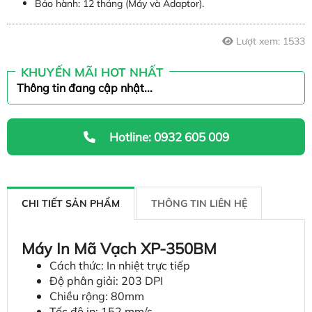
Bảo hành: 12 tháng (Máy và Adaptor).
Lượt xem:
1533
KHUYẾN MÃI HOT NHẤT
Thông tin đang cập nhật...
Hotline: 0932 605 009
CHI TIẾT SẢN PHẨM
THÔNG TIN LIÊN HỆ
Máy In Mã Vạch XP-350BM
Cách thức: In nhiệt trực tiếp
Độ phân giải: 203 DPI
Chiều rộng: 80mm
Tốc độ in: 152 mm/s