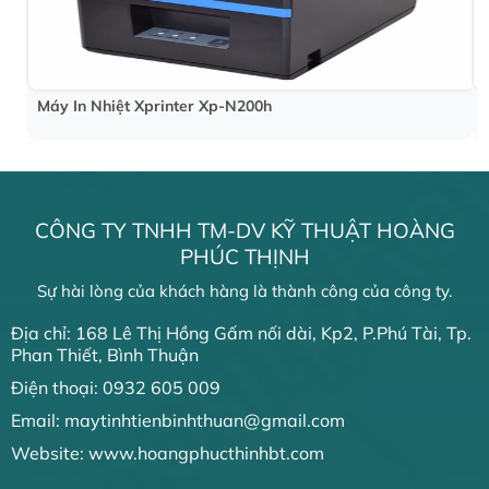
Máy In Nhiệt Xprinter Xp-N200h
CÔNG TY TNHH TM-DV KỸ THUẬT HOÀNG
PHÚC THỊNH
Sự hài lòng của khách hàng là thành công của công ty.
Địa chỉ: 168 Lê Thị Hồng Gấm nối dài, Kp2, P.Phú Tài, Tp.
Phan Thiết, Bình Thuận
Điện thoại: 0932 605 009
Email: maytinhtienbinhthuan@gmail.com
Website: www.hoangphucthinhbt.com