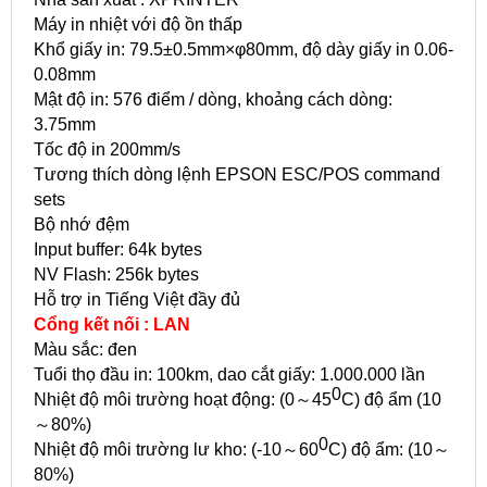
Máy in nhiệt với độ ồn thấp
Khổ giấy in: 79.5±0.5mm×φ80mm, độ dày giấy in 0.06-
0.08mm
Mật độ in: 576 điểm / dòng, khoảng cách dòng:
3.75mm
Tốc độ in 200mm/s
Tương thích dòng lệnh EPSON ESC/POS command
sets
Bộ nhớ đệm
Input buffer: 64k bytes
NV Flash: 256k bytes
Hỗ trợ in Tiếng Việt đầy đủ
Cổng kết nối : LAN
Màu sắc: đen
Tuổi thọ đầu in: 100km, dao cắt giấy: 1.000.000 lần
0
Nhiệt độ môi trường hoạt động: (0～45
C) độ ẩm (10
～80%)
0
Nhiệt độ môi trường lư kho: (-10～60
C) độ ẩm: (10～
80%)