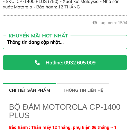
- SKU: CP-1400 PLUS (750) - Xuất xứ: Malaysia - Nhà sản
xuất: Motorola - Bảo hành: 12 THÁNG
Liên hệ
Lượt xem:
1594
KHUYẾN MÃI HOT NHẤT
Thông tin đang cập nhật...
Hotline: 0932 605 009
CHI TIẾT SẢN PHẨM
THÔNG TIN LIÊN HỆ
BỘ ĐÀM MOTOROLA CP-1400
PLUS
Bảo hành : Thân máy 12 Tháng, phụ kiện 06 tháng ~ 1