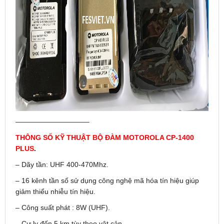
——————————–
THÔNG SỐ KỸ THUẬT BỘ ĐÀM MOTOROLA CP-1400
PLUS
.
– Dãy tần: UHF 400-470Mhz.
– 16 kênh tần số sử dụng công nghệ mã hóa tín hiệu giúp
giảm thiểu nhiễu tín hiệu.
– Công suất phát : 8W (UHF).
– Cự ly đến 5 km tùy theo vật cản.