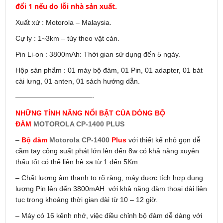
đổi 1 nếu do lỗi nhà sản xuất.
Xuất xứ : Motorola – Malaysia.
Cự ly : 1~3km – tùy theo vật cản.
Pin Li-on : 3800mAh: Thời gian sử dụng đến 5 ngày.
Hộp sản phẩm : 01 máy bộ đàm, 01 Pin, 01 adapter, 01 bát
cài lưng, 01 anten, 01 sách hướng dẫn.
———————————-
NHỮNG TÍNH NĂNG NỔI BẬT CỦA DÒNG BỘ
ĐÀM
MOTOROLA CP-1400 PLUS
–
Bộ đàm
Motorola CP-1400
Plus
với thiết kế nhỏ gọn dễ
cầm tay công suất phát lớn lên đến 8w có khả năng xuyên
thấu tốt có thể liên hệ xa từ 1 đến 5Km.
– Chất lượng âm thanh to rõ ràng, máy được tích hợp dung
lượng Pin lên đến 3800mAH với khả năng đàm thoại dài liên
tục trong khoảng thời gian dài từ 10 – 12 giờ.
– Máy có 16 kênh nhớ, việc điều chỉnh bộ đàm dễ dàng với