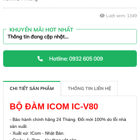
Liên hệ
Lượt xem:
1349
KHUYẾN MÃI HOT NHẤT
Thông tin đang cập nhật...
Hotline: 0932 605 009
CHI TIẾT SẢN PHẨM
THÔNG TIN LIÊN HỆ
BỘ ĐÀM ICOM IC-V80
- Bảo hành chính hãng 24 Tháng. Đổi mới 100% do lỗi nhà
sản xuất.
- Xuất xứ: ICom - Nhật Bản.
- Cự ly : 1~3km – tùy theo vật cản.