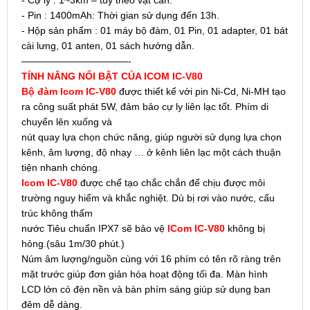
- Pin : 1400mAh: Thời gian sử dụng đến 13h.
- Hộp sản phẩm : 01 máy bộ đàm, 01 Pin, 01 adapter, 01 bát
cài lưng, 01 anten, 01 sách hướng dẫn.
———————————-
TÍNH NĂNG NỔI BẬT CỦA ICOM IC-V80
Bộ đàm Icom IC-V80
được thiết kế với pin Ni-Cd, Ni-MH tạo
ra công suất phát 5W, đảm bảo cự ly liên lạc tốt. Phím di
chuyển lên xuống và
nút quay lựa chọn chức năng, giúp người sử dụng lựa chọn
kênh, âm lượng, độ nhạy … ở kênh liên lạc một cách thuận
tiện nhanh chóng.
Icom IC-V80
được chế tạo chắc chắn để chịu được môi
trường nguy hiểm và khắc nghiệt. Dù bị rơi vào nước, cấu
trúc không thấm
nước Tiêu chuẩn IPX7 sẽ bảo vệ
ICom IC-V80
không bị
hỏng.(sâu 1m/30 phút.)
Núm âm lượng/nguồn cùng với 16 phím có tên rõ ràng trên
mặt trước giúp đơn giản hóa hoạt động tối đa. Màn hình
LCD lớn có đèn nền và bàn phím sáng giúp sử dụng ban
đêm dễ dàng.