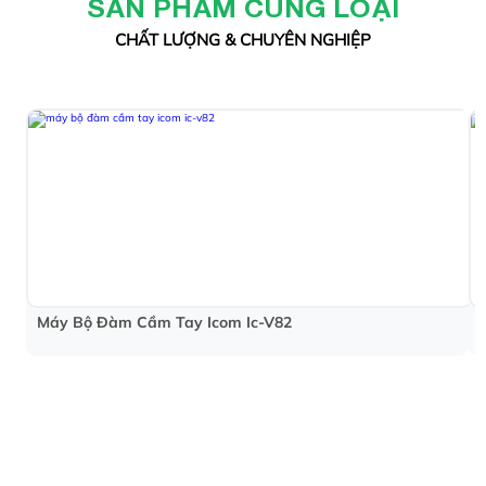
SẢN PHẨM CÙNG LOẠI
CHẤT LƯỢNG & CHUYÊN NGHIỆP
Máy Bộ Đàm Cầm Tay Icom Ic-V82
CÔNG TY TNHH TM-DV KỸ THUẬT HOÀNG
PHÚC THỊNH