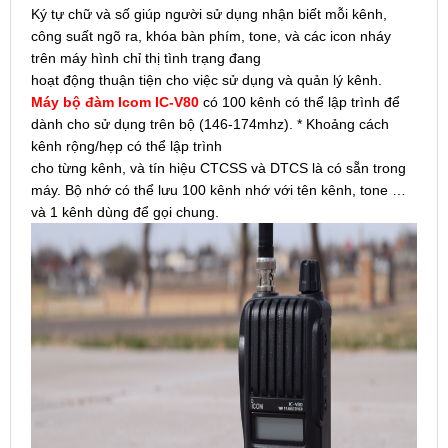
Ký tự chữ và số giúp người sử dụng nhận biết mỗi kênh,
công suất ngõ ra, khóa bàn phím, tone, và các icon nháy
trên máy hình chỉ thị tình trạng đang
hoạt động thuận tiện cho việc sử dụng và quản lý kênh.
Máy bộ đàm Icom IC-V80
có 100 kênh có thể lập trình để
dành cho sử dụng trên bộ (146-174mhz). * Khoảng cách
kênh rộng/hẹp có thể lập trình
cho từng kênh, và tín hiệu CTCSS và DTCS là có sẵn trong
máy. Bộ nhớ có thể lưu 100 kênh nhớ với tên kênh, tone …
và 1 kênh dùng để gọi chung.