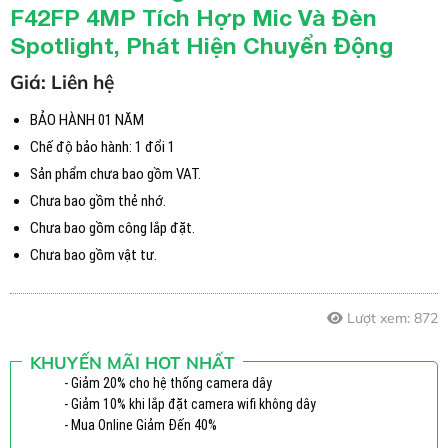
F42FP 4MP Tích Hợp Mic Và Đèn
1,350,000 ₫
Spotlight, Phát Hiện Chuyển Động
Giá: Liên hệ
BẢO HÀNH 01 NĂM
Chế độ bảo hành: 1 đổi 1
Sản phẩm chưa bao gồm VAT.
Chưa bao gồm thẻ nhớ.
Chưa bao gồm công lắp đặt.
Chưa bao gồm vật tư.
Lượt xem:
872
KHUYẾN MÃI HOT NHẤT
- Giảm 20% cho hệ thống camera dây
- Giảm 10% khi lắp đặt camera wifi không dây
- Mua Online Giảm Đến 40%