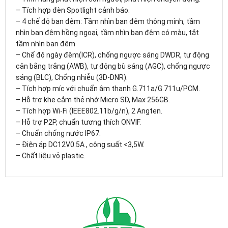
– Tích hợp đèn Spotlight cảnh báo.
– 4 chế độ ban đêm: Tầm nhìn ban đêm thông minh, tầm
nhìn ban đêm hồng ngoại, tầm nhìn ban đêm có màu, tắt
tầm nhìn ban đêm
– Chế độ ngày đêm(ICR), chống ngược sáng DWDR, tự động
cân bằng trắng (AWB), tự động bù sáng (AGC), chống ngược
sáng (BLC), Chống nhiễu (3D-DNR).
– Tích hợp míc với chuẩn âm thanh G.711a/G.711u/PCM.
– Hỗ trợ khe cắm thẻ nhớ Micro SD, Max 256GB.
– Tích hợp Wi-Fi (IEEE802.11b/g/n), 2 Angten.
– Hỗ trợ P2P, chuẩn tương thích ONVIF.
– Chuẩn chống nước IP67.
– Điện áp DC12V0.5A , công suất <3,5W.
– Chất liệu vỏ plastic.