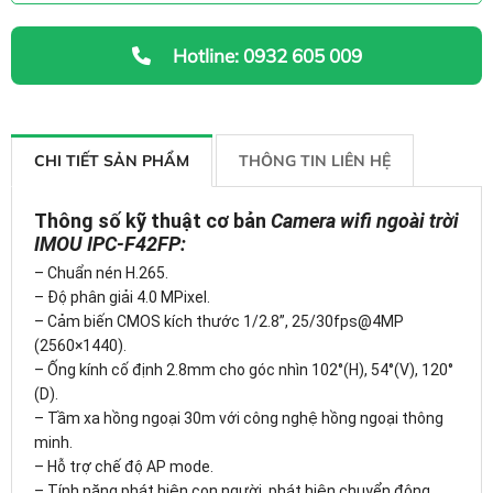
Hotline: 0932 605 009
CHI TIẾT SẢN PHẨM
THÔNG TIN LIÊN HỆ
Thông số kỹ thuật cơ bản
Camera wifi ngoài trời
IMOU IPC-F42FP:
– Chuẩn nén H.265.
– Độ phân giải 4.0 MPixel.
– Cảm biến CMOS kích thước 1/2.8”, 25/30fps@4MP
(2560×1440).
– Ống kính cố định 2.8mm cho góc nhìn 102°(H), 54°(V), 120°
(D).
– Tầm xa hồng ngoại 30m với công nghệ hồng ngoại thông
minh.
– Hỗ trợ chế độ AP mode.
– Tính năng phát hiện con người, phát hiện chuyển động.