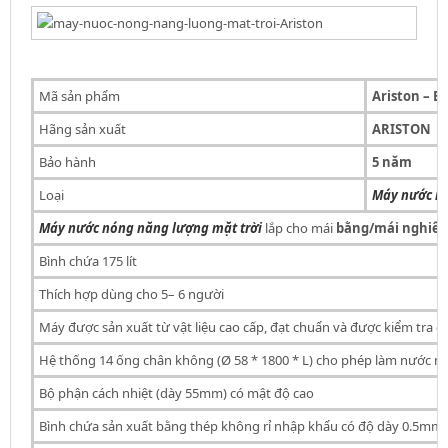
Mã sản phẩm
Ariston – Ec
Hãng sản xuất
ARISTON
Bảo hành
5 năm
Loại
Máy nước n
Máy nước nóng năng lượng mặt trời
lắp cho mái
bằng/mái nghiê
Bình chứa 175 lít
Thích hợp dùng cho 5– 6 người
Máy được sản xuất từ vật liệu cao cấp, đạt chuẩn và được kiểm tra c
Hệ thống 14 ống chân không (Ø 58 * 1800 * L) cho phép làm nước n
Bộ phận cách nhiệt (dày 55mm) có mật độ cao
Bình chứa sản xuất bằng thép không rỉ nhập khẩu có độ dày 0.5mm