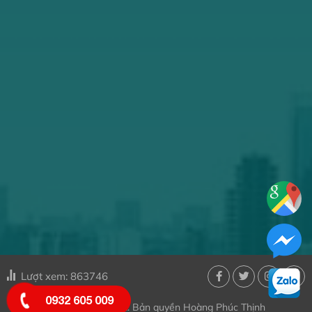
Lượt xem: 863746
0932 605 009
@ Copyright 2022. Bản quyền Hoàng Phúc Thịnh