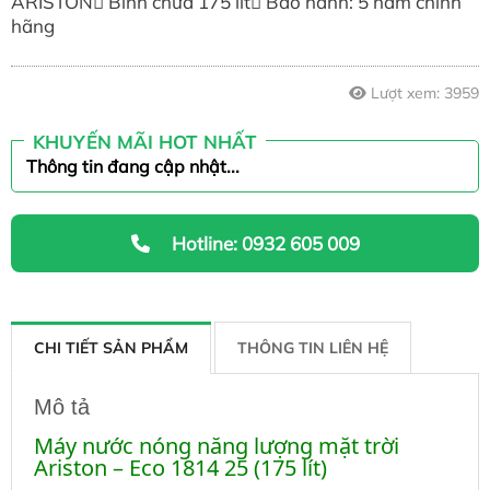
ARISTON Bình chứa 175 lít Bảo hành: 5 năm chính
9,800,000 ₫
hãng
Lượt xem:
3959
KHUYẾN MÃI HOT NHẤT
Thông tin đang cập nhật...
Hotline: 0932 605 009
CHI TIẾT SẢN PHẨM
THÔNG TIN LIÊN HỆ
Mô tả
Máy nước nóng năng lượng mặt trời
Ariston
– Eco 1814 25 (175 lít)