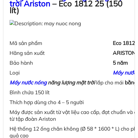
trời Ariston
– Eco 1812 25 (150
lít)
Mã sản phẩm
Eco 1812 
Hãng sản xuất
ARISTON
Bảo hành
5 năm
Loại
Máy nước 
Máy nước nóng
năng lượng mặt trời
lắp cho mái
bằng
Bình chứa 150 lít
Thích hợp dùng cho 4 – 5 người
Máy được sản xuất từ vật liệu cao cấp, đạt chuẩn và đ
từ tập đoàn Ariston
Hệ thống 12 ống chân không (Ø 58 * 1600 * L) cho p
quả cao