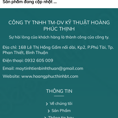
Máy Chấm Công Khuôn
QUẦY THU NGÂN
Sản phẩm đang cập nhật ...
Mặt
MÀN HÌNH CẢM ỨNG
Máy Chấm Công Vân Tay
Máy Chấm Công Thẻ Giấy
CÔNG TY TNHH TM-DV KỸ THUẬT HOÀNG
BỘ ĐÀM
Phụ Kiện Máy Chấm Công
GIẤY IN BILL - GIẤY
PHÚC THỊNH
Máy Bộ Đàm Motorola
IN TEM NHÃN
Máy Bộ Đàm Kenwood
Sự hài lòng của khách hàng là thành công của công ty.
Giấy In Bill
Máy Bộ Đàm ICOM
Giấy In Tem Trà Sữa -
Địa chỉ: 168 Lê Thị Hồng Gấm nối dài, Kp2, P.Phú Tài, Tp.
Phụ Kiện Bộ Đàm
Giấy In Tem Vận Đơn
Phan Thiết, Bình Thuận
MÁY NƯỚC NÓNG
Điện thoại: 0932 605 009
ARISTON
Máy Nước Nóng Năng
Email: maytinhtienbinhthuan@gmail.com
Lượng Mặt Trời Ariston
Website: www.hoangphucthinhbt.com
Máy Nước Nóng Trực Tiếp
Ariston
Máy Nước Nóng Gián Tiếp
THÔNG TIN
Ariston
Về chúng tôi
Sản Phẩm
Thông tin hay