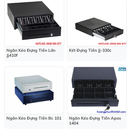
KÉT ĐỰNG TIỀN
Máy Chấm Công Khuôn
QUẦY THU NGÂN
Mặt
Máy Chấm Công Vân Tay
MÀN HÌNH CẢM ỨNG
Máy Chấm Công Thẻ Giấy
BỘ ĐÀM
Phụ Kiện Máy Chấm Công
Máy Bộ Đàm Motorola
GIẤY IN BILL - GIẤY
Máy Bộ Đàm Kenwood
Ngăn Kéo Đựng Tiền Lớn
Két Đựng Tiền Jj-330c
IN TEM NHÃN
Máy Bộ Đàm ICOM
Jj410f
Giấy In Bill
Phụ Kiện Bộ Đàm
Giấy In Tem Trà Sữa -
Giấy In Tem Vận Đơn
MÁY NƯỚC NÓNG
ARISTON
Máy Nước Nóng Năng
Lượng Mặt Trời Ariston
Máy Nước Nóng Trực Tiếp
Ariston
Máy Nước Nóng Gián Tiếp
Ariston
Ngăn Kéo Đựng Tiền Bc 101
Ngăn Kéo Đựng Tiền Apos
1404